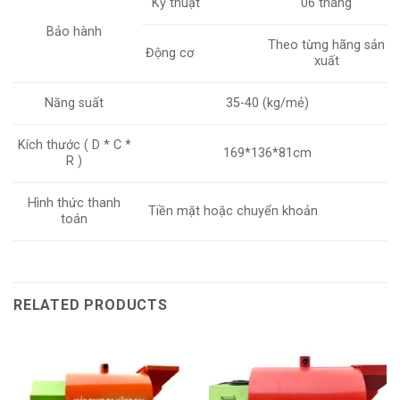
Kỹ thuật
06 tháng
Bảo hành
Theo từng hãng sản
Động cơ
xuất
Năng suất
35-40 (kg/mẻ)
Kích thước ( D * C *
169*136*81cm
R )
Hình thức thanh
Tiền mặt hoặc chuyển khoản
toán
RELATED PRODUCTS