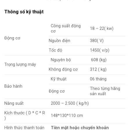
Thông số kỹ thuật
Công suất động
18 – 22( kw)
cơ
Động cơ
Nguồn điện
380( V)
Tốc độ
1450( v/p)
Nguyên bộ
608 (kg)
Trọng lượng máy
Không động cơ
312 ( kg)
Kỹ thuật
06 tháng
Bảo hành
Theo từng hãng
Động cơ
sản xuất
Năng suất
2000 – 2.500 ( kg/h)
Kích thước ( D * C * R
148*130*110 cm
)
Hình thức thanh toán
Tiền mặt hoặc chuyển khoản