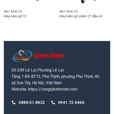
MÁY BĂM GỖ
MÁY BĂM GỖ
Máy băm gỗ 5T
Máy băm gỗ mảnh 2T đầu nổ
Số 249 Lê Lợi Phường Lê Lợi
Tầng 1 B4-BT12, Phú Thịnh, phường Phú Thịnh, thĩ
xã Sơn Tây, Hà Nội, Việt Nam
Website:
https://congtybinhminh.com
0888.01.8822
0941.72.4466