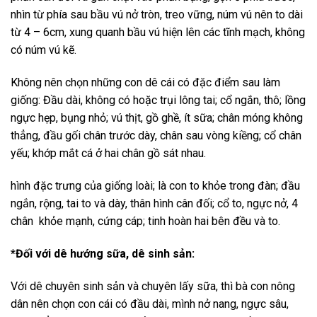
nhìn từ phía sau bầu vú nở tròn, treo vững, núm vú nên to dài
từ 4 – 6cm, xung quanh bầu vú hiện lên các tĩnh mạch, không
có núm vú kẽ.
Không nên chọn những con dê cái có đặc điểm sau làm
giống: Đầu dài, không có hoặc trụi lông tai; cổ ngắn, thô; lồng
ngực hẹp, bụng nhỏ; vú thịt, gồ ghề, ít sữa; chân móng không
thẳng, đầu gối chân trước dày, chân sau vòng kiềng; cổ chân
yếu; khớp mắt cá ở hai chân gồ sát nhau.
hình đặc trưng của giống loài; là con to khỏe trong đàn; đầu
ngắn, rộng, tai to và dày, thân hình cân đối; cổ to, ngực nở, 4
chân khỏe mạnh, cứng cáp; tinh hoàn hai bên đều và to.
*Đối với dê hướng sữa, dê sinh sản:
Với dê chuyên sinh sản và chuyên lấy sữa, thì bà con nông
dân nên chọn con cái có đầu dài, mình nở nang, ngực sâu,