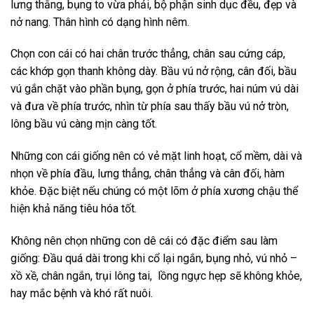
lưng thẳng, bụng to vừa phải, bộ phận sinh dục đều, đẹp và
nở nang. Thân hình có dạng hình nêm.
Chọn con cái có hai chân trước thẳng, chân sau cứng cáp,
các khớp gọn thanh không dày. Bầu vú nở rộng, cân đối, bầu
vú gắn chặt vào phần bụng, gọn ở phía trước, hai núm vú dài
và đưa về phía trước, nhìn từ phía sau thấy bầu vú nở tròn,
lông bầu vú càng mịn càng tốt.
Những con cái giống nên có vẻ mặt linh hoạt, cổ mềm, dài và
nhọn về phía đầu, lưng thẳng, chân thẳng và cân đối, hàm
khỏe. Đặc biệt nếu chúng có một lõm ở phía xương chậu thể
hiện khả năng tiêu hóa tốt.
Không nên chọn những con dê cái có đặc điểm sau làm
giống: Đầu quá dài trong khi cổ lại ngắn, bụng nhỏ, vú nhỏ –
xồ xề, chân ngắn, trụi lông tai, lồng ngực hẹp sẽ không khỏe,
hay mắc bệnh và khó rất nuôi.