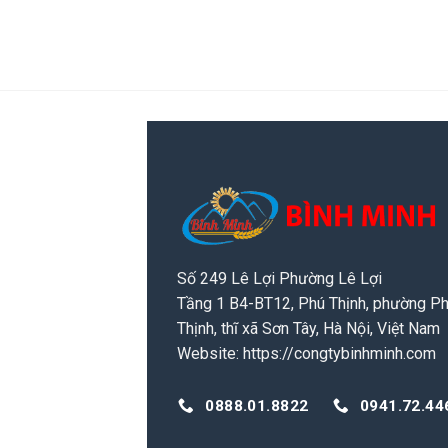
Số 249 Lê Lợi Phường Lê Lợi
Tầng 1 B4-BT12, Phú Thịnh, phường P
Thịnh, thĩ xã Sơn Tây, Hà Nội, Việt Nam
Website:
https://congtybinhminh.com
0888.01.8822
0941.72.44