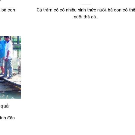
ợ bà con
Cá trắm cỏ có nhiều hình thức nuôi, bà con có th
nuôi thả cá...
 quả
định đến