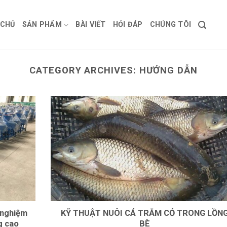
 CHỦ
SẢN PHẨM
BÀI VIẾT
HỎI ĐÁP
CHÚNG TÔI
CATEGORY ARCHIVES:
HƯỚNG DẪN
 nghiệm
KỸ THUẬT NUÔI CÁ TRẮM CỎ TRONG LỒN
g cao
BÈ