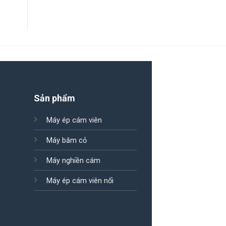
Sản phẩm
Máy ép cám viên
Máy băm cỏ
Máy nghiền cám
Máy ép cám viên nổi