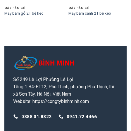
MÁY BĂM GỖ
MÁY BĂM GỖ
Máy băm gỗ 2T bệ kéo
Máy băm cành 2T bệ kéo
Số 249 Lê Lợi Phường Lê Lợi
Tầng 1 B4-BT12, Phú Thịnh, phường Phú Thịnh, thĩ
xã Sơn Tây, Hà Nội, Việt Nam
Website:
https://congtybinhminh.com
0888.01.8822
0941.72.4466