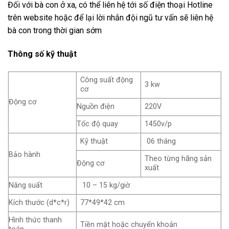
Đối với bà con ở xa, có thể liên hệ tới số điện thoại Hotline
trên website hoặc để lại lời nhắn đội ngũ tư vấn sẽ liên hệ
bà con trong thời gian sớm
Thông số kỹ thuật
Công suất động
3 kw
cơ
Động cơ
Nguồn điện
220V
Tốc độ quay
1450v/p
Kỹ thuật
06 tháng
Bảo hành
Theo từng hãng sản
Động cơ
xuất
Năng suất
10 – 15 kg/giờ
Kích thước (d*c*r)
77*49*42 cm
Hình thức thanh
Tiền mặt hoặc chuyển khoản