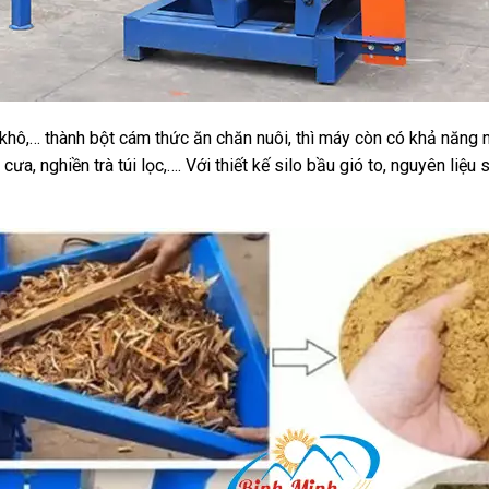
 khô,… thành bột cám thức ăn chăn nuôi, thì máy còn có khả năng 
a, nghiền trà túi lọc,…. Với thiết kế silo bầu gió to, nguyên liệ