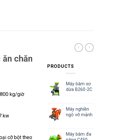
 ăn chăn
PRODUCTS
Máy băm xơ
dừa B260-2C
1800 kg/giờ
Máy nghiền
ngô vỡ mảnh
7 kw
Máy băm đa
oại cỡ bột theo
năng C450