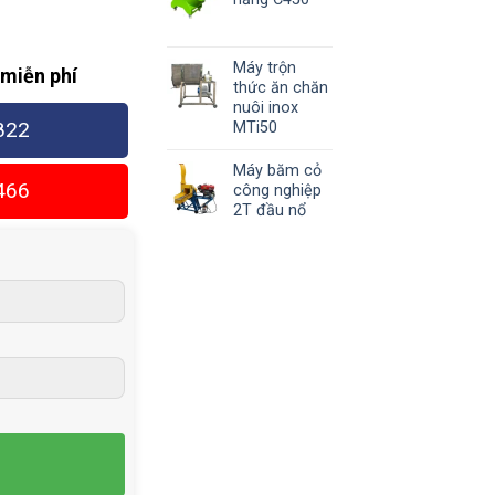
Máy trộn
 miễn phí
thức ăn chăn
nuôi inox
822
MTi50
Máy băm cỏ
466
công nghiệp
2T đầu nổ