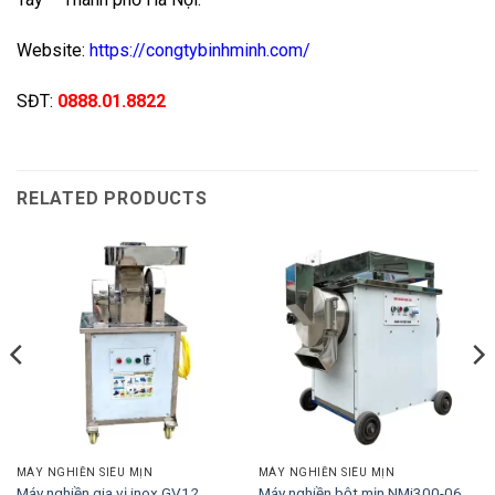
Website:
https://congtybinhminh.com/
SĐT:
0888.01.8822
RELATED PRODUCTS
MÁY NGHIỀN SIÊU MỊN
MÁY NGHIỀN SIÊU MỊN
Máy nghiền gia vị inox GV12
Máy nghiền bột mịn NMi300-06