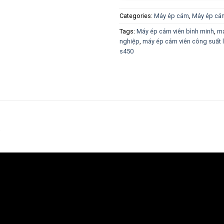
Categories:
Máy ép cám
,
Máy ép cám
Tags:
Máy ép cám viên bình minh
,
má
nghiệp
,
máy ép cám viên công suất 
s450