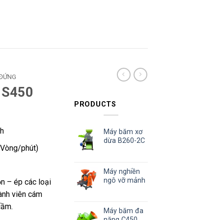
 ĐỨNG
 S450
PRODUCTS
/h
Máy băm xơ
dừa B260-2C
Vòng/phút)
Máy nghiền
ngô vỡ mảnh
ộn – ép các loại
hành viên cám
cầm.
Máy băm đa
năng C450