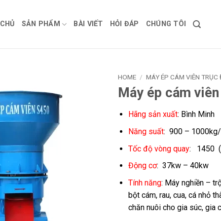
 CHỦ
SẢN PHẨM
BÀI VIẾT
HỎI ĐÁP
CHÚNG TÔI
HOME
/
MÁY ÉP CÁM VIÊN TRỤC
Máy ép cám viên
Hãng sản xuất
: Bình Minh
Năng suất
: 900 – 1000kg
Tốc độ vòng quay
: 1450 (
Động cơ
: 37kw – 40kw
Tính năng
: Máy nghiền – tr
bột cám, rau, cua, cá nhỏ t
chăn nuôi cho gia súc, gia 