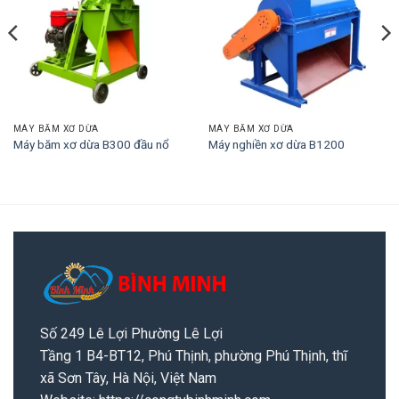
MÁY BĂM XƠ DỪA
MÁY BĂM XƠ DỪA
Máy băm xơ dừa B300 đầu nổ
Máy nghiền xơ dừa B1200
Số 249 Lê Lợi Phường Lê Lợi
Tầng 1 B4-BT12, Phú Thịnh, phường Phú Thịnh, thĩ
xã Sơn Tây, Hà Nội, Việt Nam