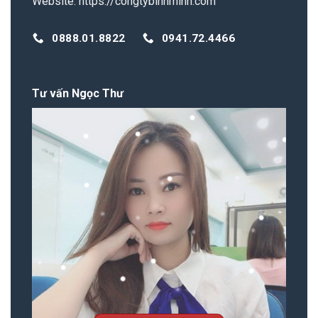
Website:
https://congtybinhminh.com
0888.01.8822
0941.72.4466
Tư vấn Ngọc Thư