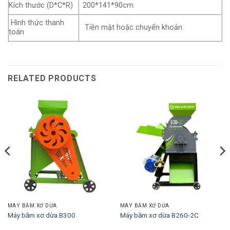
Kích thước (D*C*R)
200*141*90cm
Hình thức thanh
Tiền mặt hoặc chuyển khoản
toán
RELATED PRODUCTS
MÁY BĂM XƠ DỪA
MÁY BĂM XƠ DỪA
Máy băm xơ dừa B300
Máy băm xơ dừa B260-2C